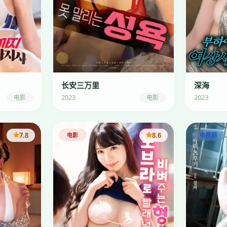
长安三万里
深海
2023
2023
电影
电影
7.8
8.6
电影
电视剧