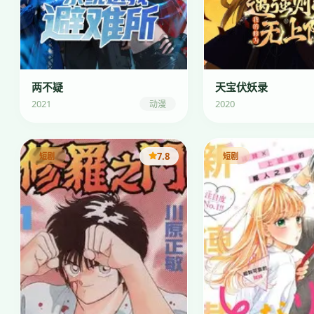
两不疑
天宝伏妖录
2021
2020
动漫
7.8
短剧
短剧