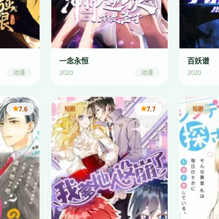
一念永恒
百妖谱
2020
2020
动漫
动漫
7.6
7.7
短剧
短剧