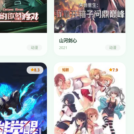
山河剑心
2021
动漫
动漫
8.3
7.9
短剧