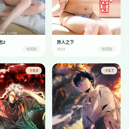
志2
异人之下
2023
电视剧
电视剧
9.0
8.7
动漫