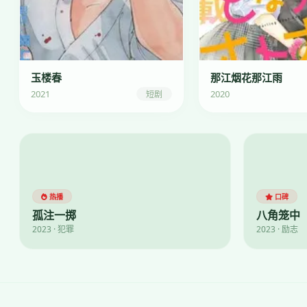
玉楼春
那江烟花那江雨
2021
2020
短剧
热播
口碑
孤注一掷
八角笼中
2023 · 犯罪
2023 · 励志