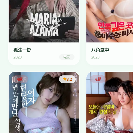
孤注一掷
八角笼中
2023
2023
电影
8.2
电影
电影