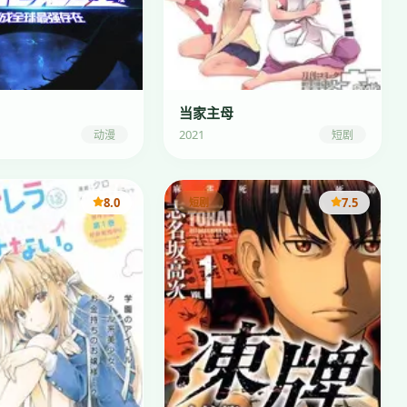
当家主母
2021
动漫
短剧
8.0
7.5
短剧